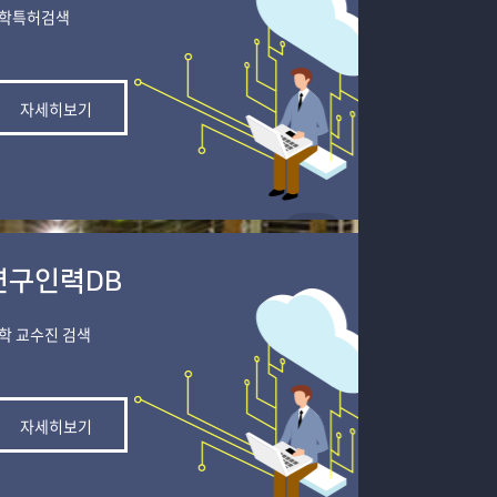
학특허검색​
자세히보기
연구인력DB
학 교수진 검색​
자세히보기