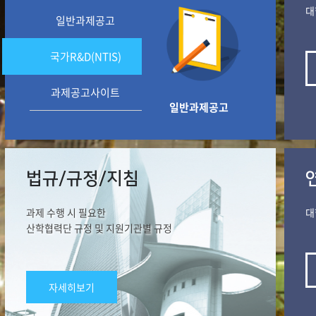
대
일반과제공고
국가R&D(NTIS)
과제공고사이트
일반과제공고
법규/규정/지침
과제 수행 시 필요한
대
산학협력단 규정 및 지원기관별 규정
자세히보기