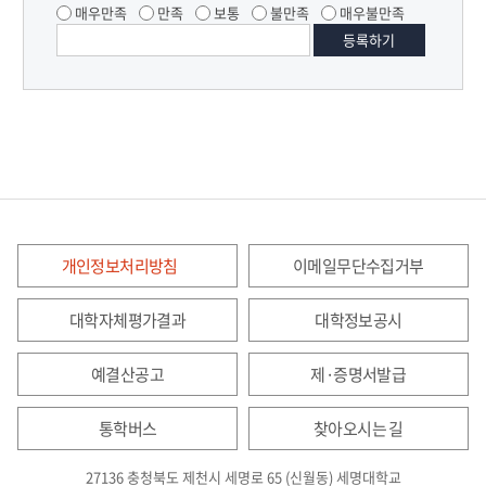
매우만족
만족
보통
불만족
매우불만족
개인정보처리방침
이메일무단수집거부
대학자체평가결과
대학정보공시
예결산공고
제·증명서발급
통학버스
찾아오시는 길
27136 충청북도 제천시 세명로 65 (신월동) 세명대학교