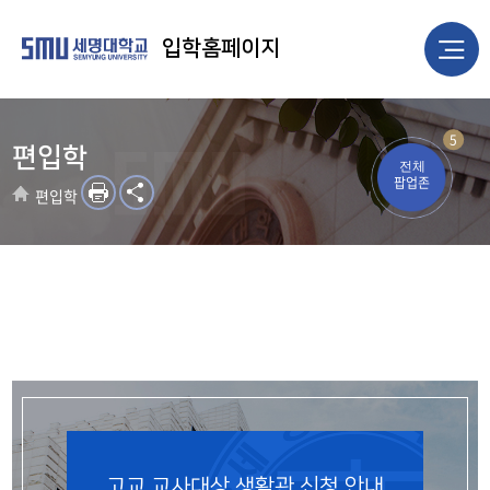
입학홈페이지
5
편입학
전체
팝업존
편입학
고교 교사대상 생활관 신청 안내