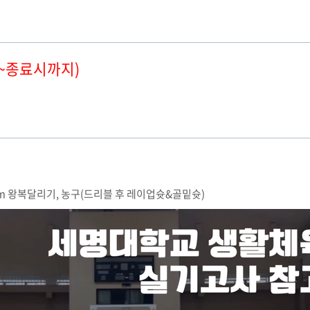
:00~종료시까지)
0m 왕복달리기, 농구(드리블 후 레이업슛&골밑슛)