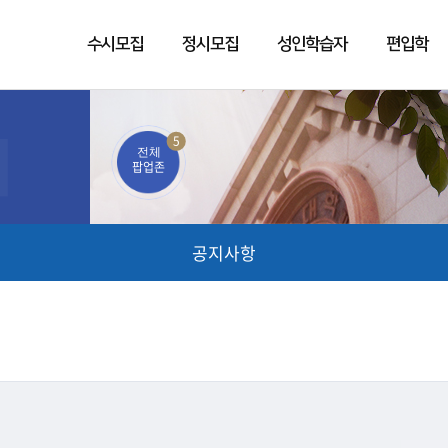
수시모집
정시모집
성인학습자
편입학
5
전체
팝업존
공지사항