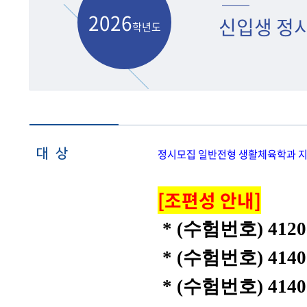
2026
신입생 정
학년도
대 상
정시모집 일반전형 생활체육학과 지
[조편성 안내]
* (수험번호) 412001
* (수험번호) 414011
* (수험번호) 414053