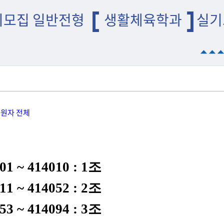
시모집 일반전형
생활체육학과
실기
원자 전체
 ~ 414010 : 1조
 ~ 414052 : 2조
 ~ 414094 : 3조